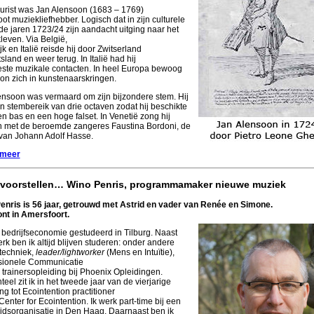
jurist was Jan Alensoon (1683 – 1769)
ot muziekliefhebber. Logisch dat in zijn culturele
 de jaren 1723/24 zijn aandacht uitging naar het
leven. Via België,
jk en Italië reisde hij door Zwitserland
sland en weer terug. In Italië had hij
ste muzikale contacten. In heel Europa bewoog
on zich in kunstenaarskringen.
ensoon was vermaard om zijn bijzondere stem. Hij
n stembereik van drie octaven zodat hij beschikte
n bas en een hoge falset. In Venetië zong hij
n met de beroemde zangeres Faustina Bordoni, de
van Johann Adolf Hasse.
 meer
voorstellen… Wino Penris, programmamaker nieuwe muziek
enris is 56 jaar, getrouwd met Astrid en vader van Renée en Simone.
ont in Amersfoort.
 bedrijfseconomie gestudeerd in Tilburg. Naast
rk ben ik altijd blijven studeren: onder andere
otechniek,
leader/lightworker
(Mens en Intuïtie),
sionele Communicatie
 trainersopleiding bij Phoenix Opleidingen.
el zit ik in het tweede jaar van de vierjarige
ng tot Ecointention practitioner
 Center for Ecointention. Ik werk part-time bij een
idsorganisatie in Den Haag. Daarnaast ben ik