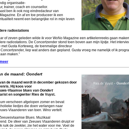
ndig organisatie-
r, trainer, coach en counsellor.
ast ben ik ook nog eindredacteur van
agazine. En af en toe produceer ik een
ritualiteit neemt een belangrijke rol in mijn leven
dere radiostations
aar of zeven geleden wilde ik voor WoNo Magazine een artikelenreeks gaan maken
ere radiostations. De Concertzender stond toen boven aan mijn lijstje. Het intervie
 met Gusta Korteweg, de toenmalige directeur
 Concertzender, liep wat anders dan gepland. Gusta vroeg me namelijk of ik prog
gaan maken.”
 meer
an de maand:
Oondert
van de maand wordt in december gekozen door
enris. Hij koos voor
euws-Vlaamse blues van
Oondert
tarist en songwriter Ries de Vuyst.
bum verscheen afgelopen zomer en bevat
holieke liedjes die doen verlangen naar
euws-Vlaanderen van toen. Wino vertelt:
Zeeuwsvlaamse Blues. Muzikaal
erend. De sfeer van Zeeuws Vlaanderen druipt er
Ik ruik de zeeklei, zie het water voor me. Voel de