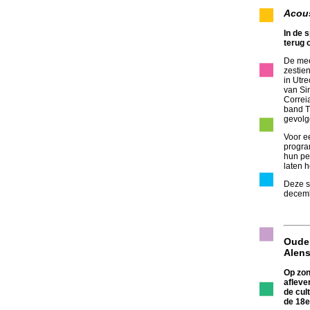
Acous
In de 
terug 
De mee
zestie
in Utre
van Si
Correi
band T
gevolgd
Voor e
progra
hun per
laten 
Deze s
decemb
Oude 
Alen
Op zon
afleve
de cult
de 18e