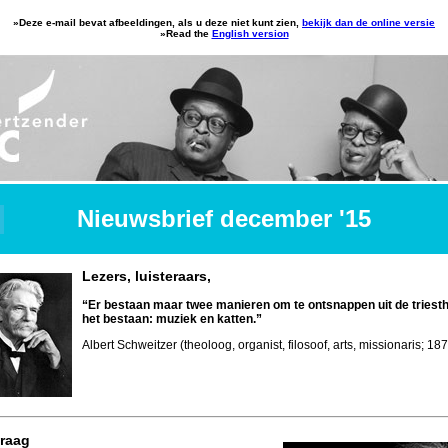
»Deze e-mail bevat afbeeldingen, als u deze niet kunt zien,
bekijk dan de online versie
»Read the
English version
Nieuwsbrief december '15
Lezers, luisteraars,
“Er bestaan maar twee manieren om te ontsnappen uit de triest
het bestaan: muziek en katten.”
Albert Schweitzer (theoloog, organist, filosoof, arts, missionaris; 1
vraag