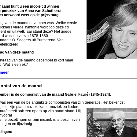
aand kunt u een mooie cd winnen
rpmuziek van Anne van Schothorst
het antwoord weet op de prijsvraag.
ag van de maand november was: Welke versie
uckners vierde symfonie wordt op deze cd
oerd en uit welk jaar stamt deze? Het goede
rd was: de versie 1878-1880.
naar is O. Seegers uit Purmerend. Van
efeliciteerd!
aag van deze maand
jsvraag van de maand december is kort maar
g: Wat is een ek?
 meer
onist van de maand
ember is de componist van de maand Gabriel Fauré (1845-1924).
was een van de belangrijkste componisten van zijn generatie. Het bekendst
ij met zijn pianomuziek, kamermuziek en liederen,
auré heeft ook een opera op zijn naam staan. Hij
 vooral
eine bezettingen en zijn muziek is te beschrijven
etogen en fijnzinnig.
dingen: