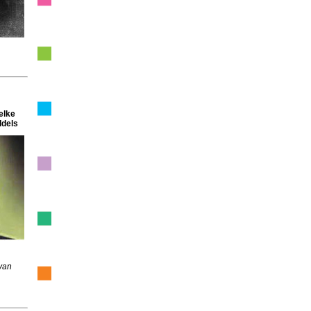
 elke
ddels
van