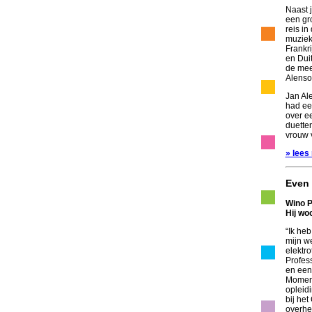
Naast 
een gro
reis in
muziek
Frankri
en Duit
de mee
Alenso
Jan Al
had ee
over ee
duette
vrouw 
» lees
Even 
Wino P
Hij wo
“Ik heb
mijn we
elektr
Profes
en een
Momente
opleidi
bij het
overhe