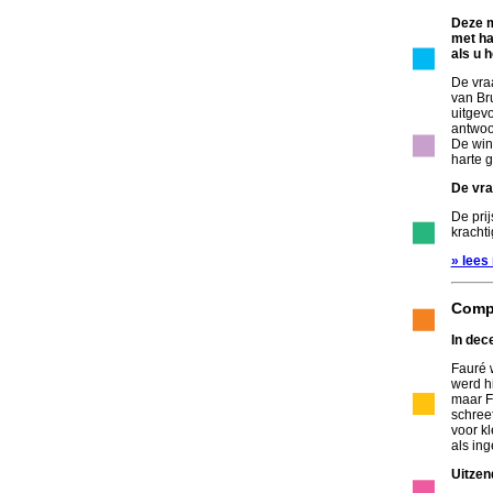
Deze m
met ha
als u 
De vra
van Br
uitgev
antwoo
De win
harte g
De vr
De pri
krachti
» lees
Comp
In dec
Fauré 
werd h
maar F
schreef
voor kl
als ing
Uitzen