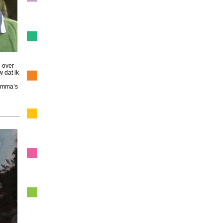
 over
w dat ik
ramma’s