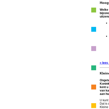
Hoog
Welke 
bijzon
uitzen
» lees
Klein
Ongetw
Konink
kent u
van ka
aan hu
U kunt
Dat is
Kleine 