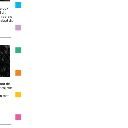
ie ook
 dit
n eerste
taat dit
voor de
arbij we
en met