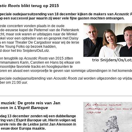
tic Roots
blikt terug op 2015
speciale oudejaarsuitzending van 18 december kijken de makers van
Acoustic 
op een succesvol jaar waarin zij weer vele fijne gasten mochten ontvangen.
ste concerten vonden plaats in de oude
nde-eeuwse kapel de Pieternel van de Pieterskerk
cht, maar ook waren er uitstapjes naar de Winkel
nkel voor een optreden van en gesprek met Daisy
a en naar Theater De Cargadoor waar wij de Ierse
he Young Folks op bezoek hadden,
 door het trio Snijders/Os/Lotz.
en terugblik op
Acoustic Roots
van 2015 zitten
mmamakers Karin, Carolien en Hans bij elkaar om
soonlijke favoriete tracks en hoogtepunten te
horen en alvast een voorproefje te geven van sommige uitzendingen in het komende
peciale oudejaarsuitzending van
Acoustic Roots
zal worden uitgezonden op vrijda
er om 21:00 uur.
muziek: De grote reis van Jan
soon in
L’Esprit Baroque
dag 13 december zenden wij een dubbellange
ring van
L’Esprit Baroque
uit. Hierin volgen wij
urele reis die de Leidse jurist Jan Alensoon in
 eeuw door Europa maakte.