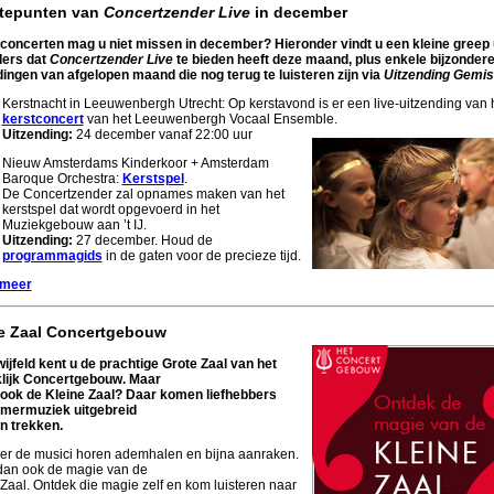
tepunten van
Concertzender Live
in december
concerten mag u niet missen in december? Hieronder vindt u een kleine greep u
ders dat
Concertzender Live
te bieden heeft deze maand, plus enkele bijzonder
dingen van afgelopen maand die nog terug te luisteren zijn via
Uitzending Gemis
Kerstnacht in Leeuwenbergh Utrecht: Op kerstavond is er een live-uitzending van 
kerstconcert
van het Leeuwenbergh Vocaal Ensemble.
Uitzending:
24 december vanaf 22:00 uur
Nieuw Amsterdams Kinderkoor + Amsterdam
Baroque Orchestra:
Kerstspel
.
De Concertzender zal opnames maken van het
kerstspel dat wordt opgevoerd in het
Muziekgebouw aan ’t IJ.
Uitzending:
27 december. Houd de
programmagids
in de gaten voor de precieze tijd.
 meer
e Zaal Concertgebouw
ijfeld kent u de prachtige Grote Zaal van het
lijk Concertgebouw. Maar
 ook de Kleine Zaal? Daar komen liefhebbers
mermuziek uitgebreid
n trekken.
 er de musici horen ademhalen en bijna aanraken.
 dan ook de magie van de
Zaal. Ontdek die magie zelf en kom luisteren naar