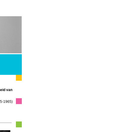
heid van
875-1965)