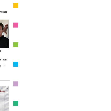
Roots
 jaar.
g 18