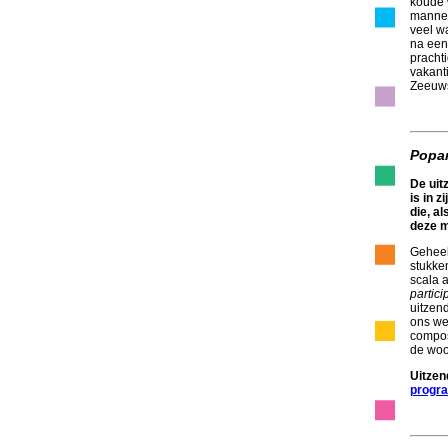
koude 
mannen
veel w
na een
prachti
vakanti
Zeeuws
Popar
De uit
is in 
die, al
deze m
Geheel 
stukken
scala a
partici
uitzend
ons we
compos
de woor
Uitzen
progr