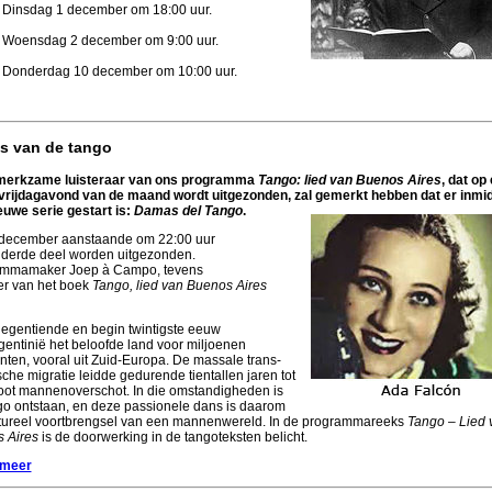
Dinsdag 1 december om 18:00 uur.
Woensdag 2 december om 9:00 uur.
Donderdag 10 december om 10:00 uur.
s van de tango
merkzame luisteraar van ons programma
Tango: lied van Buenos Aires
, dat op
vrijdagavond van de maand wordt uitgezonden, zal gemerkt hebben
dat er inmi
euwe serie gestart is:
Damas del Tango
.
december aanstaande om 22:00 uur
t derde deel worden uitgezonden.
mmamaker Joep à Campo, tevens
ver van het boek
Tango, lied van Buenos Aires
negentiende en begin twintigste eeuw
gentinië het beloofde land voor miljoenen
nten, vooral uit Zuid-Europa. De massale trans-
sche migratie leidde gedurende tientallen jaren tot
oot mannenoverschot. In die omstandigheden is
go ontstaan, en deze passionele dans is daarom
ltureel voortbrengsel van een mannenwereld. In de programmareeks
Tango – Lied 
 Aires
is de doorwerking in de tangoteksten belicht.
 meer