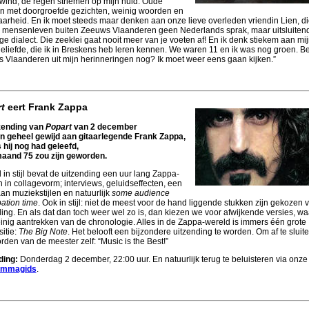
wind, de regen striemen op mijn huid. Oude
 met doorgroefde gezichten, weinig woorden en
aarheid. En ik moet steeds maar denken aan onze lieve overleden vriendin Lien, d
 mensenleven buiten Zeeuws Vlaanderen geen Nederlands sprak, maar uitsluitend
ge dialect. Die zeeklei gaat nooit meer van je voeten af! En ik denk stiekem aan mij
eliefde, die ik in Breskens heb leren kennen. We waren 11 en ik was nog groen. Bes
 Vlaanderen uit mijn herinneringen nog? Ik moet weer eens gaan kijken.”
t
eert Frank Zappa
zending van
Popart
van 2 december
zijn geheel gewijd aan gitaarlegende Frank Zappa,
s hij nog had geleefd,
aand 75 zou zijn geworden.
in stijl bevat de uitzending een uur lang Zappa-
 in collagevorm; interviews, geluidseffecten, een
an muziekstijlen en natuurlijk
some audience
pation time
. Ook in stijl: niet de meest voor de hand liggende stukken zijn gekozen 
ing. En als dat dan toch weer wel zo is, dan kiezen we voor afwijkende versies, wa
inig aantrekken van de chronologie. Alles in de Zappa-wereld is immers één grote
itie:
The Big Note
. Het belooft een bijzondere uitzending te worden. Om af te sluit
den van de meester zelf: “Music is the Best!”
ding:
Donderdag 2 december, 22:00 uur. En natuurlijk terug te beluisteren via onze
ammagids
.