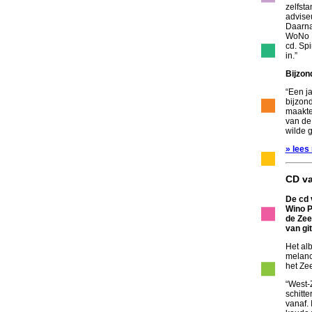
zelfsta
adviseu
Daarna
WoNo M
cd. Spi
in.”
Bijzon
“Een j
bijzond
maakte
van de
wilde 
» lees
CD v
De cd 
Wino P
de Ze
van gi
Het al
melanc
het Ze
“West-
schitt
vanaf. 