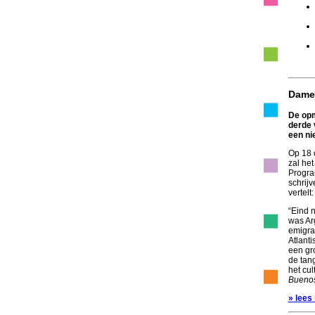
Dame
De op
derde 
een ni
Op 18 
zal he
Progra
schrij
vertelt:
“Eind 
was Ar
emigra
Atlanti
een gr
de tan
het cu
Buenos
» lees