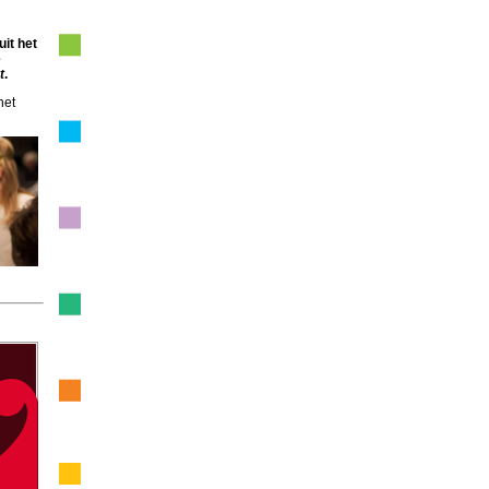
it het
e
t
.
het