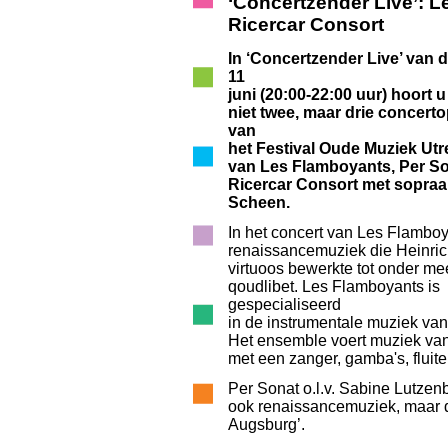
‘Concertzender Live’: L
Ricercar Consort
In ‘Concertzender Live’ van
11
juni (20:00-22:00 uur) hoort u
niet twee, maar drie concer
van
het Festival Oude Muziek Utr
van Les Flamboyants, Per So
Ricercar Consort met sopraa
Scheen.
In het concert van Les Flamboy
renaissancemuziek die Heinric
virtuoos bewerkte tot onder me
qoudlibet. Les Flamboyants is
gespecialiseerd
in de instrumentale muziek van
Het ensemble voert muziek van 
met een zanger, gamba's, fluit
Per Sonat o.l.v. Sabine Lutzen
ook renaissancemuziek, maar 
Augsburg’.