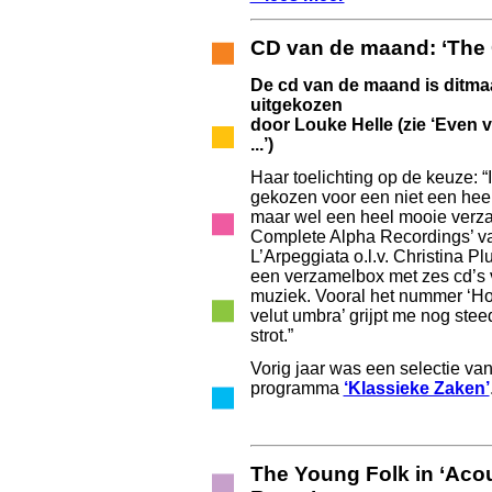
CD van de maand: ‘The
De cd van de maand is ditma
uitgekozen
door Louke Helle (zie ‘Even v
...’)
Haar toelichting op de keuze: “
gekozen voor een niet een heel
maar wel een heel mooie verza
Complete Alpha Recordings’ 
L’Arpeggiata o.l.v. Christina Plu
een verzamelbox met zes cd’s 
muziek. Vooral het nummer ‘Ho
velut umbra’ grijpt me nog stee
strot.”
Vorig jaar was een selectie van
programma
‘Klassieke Zaken’
The Young Folk in ‘Aco