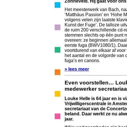
Zonneveld. Hij gaat voor o
Het meesterwerk van Bach, naa
‘Matthäus Passion’ en ‘Hohe Me
volgens velen zijn laatste klavi
Kunst der Fuge’. De talloze ui
de ruim 200 verschillende cd-re
stemmen slechts op één punt m
overeen: ze beginnen allemaal
eerste fuga (BWV1080/1). Daar
voortdurend van elkaar af voor 
het aantal en de volgorde van 
fuga’s en canons.
» lees meer
Even voorstellen…
Louk
medewerker secretariaa
Louke Helle is 64 jaar en is v
Vrijwilligerscentrale in Amst
secretariaat van de Concert
beland. Daar werkt ze nu alwe
jaar.