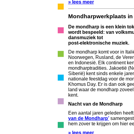
» lees meer
Mondharpwerkplaats in
De mondharp is een klein tok
wordt bespeeld: van volksmuz
dansmuziek tot
post-elektronische muziek.
De mondharp komt voor in Italië
Noorwegen, Rusland, de Veren
en Indonesië. Elk continent ken
mondharptradities. Jakoetië (N
Siberië) kent sinds enkele jare
nationale feestdag voor de mo
Khomus Day. Er is dan ook ge
land waar de mondharp zoveel
kent.
Nacht van de Mondharp
Een aantal jaren geleden heef
van de Mondharp’
samengeste
hem zover te krijgen om hier ee
» lees meer