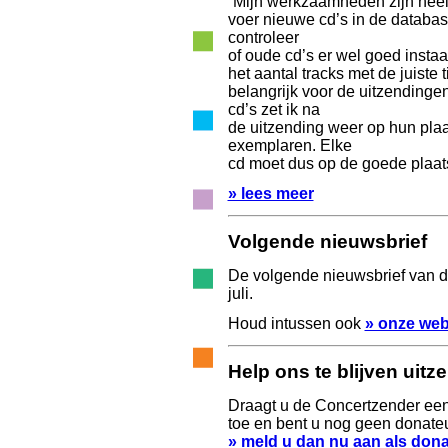
“Mijn werkzaamheden zijn heel 
voer nieuwe cd’s in de database
controleer
of oude cd’s er wel goed instaa
het aantal tracks met de juiste t
belangrijk voor de uitzendinge
cd’s zet ik na
de uitzending weer op hun plaa
exemplaren. Elke
cd moet dus op de goede plaats
» lees meer
Volgende nieuwsbrief
De volgende nieuwsbrief van d
juli.
Houd intussen ook
» onze web
Help ons te blijven uitz
Draagt u de Concertzender ee
toe en bent u nog geen donate
» meld u dan nu aan als dona