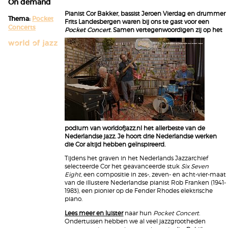
On demand
Pianist Cor Bakker, bassist Jeroen Vierdag en drummer
Thema:
Pocket
Frits Landesbergen waren bij ons te gast voor een
Concerts
Pocket Concert
.
Samen vertegenwoordigen zij op het
podium van worldofjazz.nl het allerbeste van de
Nederlandse jazz. Je hoort drie Nederlandse werken
die Cor altijd hebben geïnspireerd.
Tijdens het graven in het Nederlands Jazzarchief
selecteerde Cor het geavanceerde stuk
Six Seven
Eight
, een compositie in zes-, zeven- en acht-vier-maat
van de illustere Nederlandse pianist Rob Franken (1941-
1983), een pionier op de Fender Rhodes elektrische
piano.
Lees meer en luister
naar hun
Pocket Concert
.
Ondertussen hebben we al veel jazzgrootheden