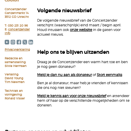
Colofon
Volgende nieuwsbrief
Concertzender
Ganzenmarkt 14
3512 GD Utrecht
De volgende nieuwsbrief van de Concertzender
verschijnt (waarschijnlijk) eind maart / begin april.
T: 030 231 20 96
E:
concertzender
Houd intussen ook
onze website
in de gaten voor
info
actueel nieuws.
Privacyverklaring
Help ons te blijven uitzenden
Redactie en
Draag je de Concertzender een warm hart toe en ben
samenstelling:
Silvie Hermsen
je nog geen donateur?
Vertaling:
Meld je dan nu aan als donateur
of
Stort eenmalig
.
David Young
Tim Newman
Ben je al donateur, maar heb je vrienden of kennissen
die ons nog niet steunen?
Techniek en
vormgeving:
Meld je kennis aan voor onze nieuwsbrief
en attendeer
Ronald Visser
hem of haar op de verschillende mogelijkheden om te
doneren.