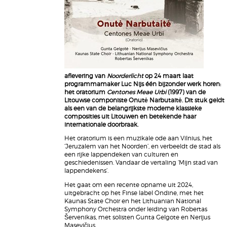
aflevering van
Noorderlicht
op 24 maart laat
programmamaker Luc Nijs één bijzonder werk horen:
het oratorium
Centones Meae Urbi
(1997) van de
Litouwse componiste Onutė Narbutaitė. Dit stuk geldt
als een van de belangrijkste moderne klassieke
composities uit Litouwen en betekende haar
internationale doorbraak.
Het oratorium is een muzikale ode aan Vilnius, het
‘Jeruzalem van het Noorden’, en verbeeldt de stad als
een rijke lappendeken van culturen en
geschiedenissen. Vandaar de vertaling ‘Mijn stad van
lappendekens’.
Het gaat om een recente opname uit 2024,
uitgebracht op het Finse label Ondine, met het
Kaunas State Choir en het Lithuanian National
Symphony Orchestra onder leiding van Robertas
Šervenikas, met solisten Gunta Gelgote en Nerijus
Masevičius.