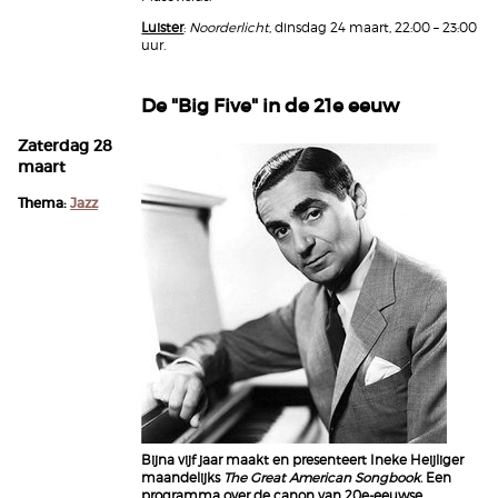
Luister
:
Noorderlicht
, dinsdag 24 maart, 22:00 – 23:00
uur.
De "Big Five" in de 21e eeuw
Zaterdag 28
maart
Thema:
Jazz
Bijna vijf jaar maakt en presenteert Ineke Heijliger
maandelijks
The Great American Songbook
. Een
programma over de canon van 20e-eeuwse