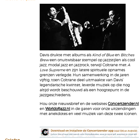
Davis drukte met albums als
Kind of Blue
en
Bitches
Brew
een onuitwisbaar stempel op jazzstijlen als cool
jazz, modal jazz en jazzrock, terwijl Coltrane met
A
Love Supreme
en zijn latere spirituele opnames
grenzen verlegde. Hun samenwerking in de jaren
vijftig, toen Coltrane deel uitmaakte van Davis’
legendarische kwintet, leverde muziek op die nog
altijd wordt beschouwd als een hoogtepunt in de
jazzgeschiedenis.
Hou onze nieuwsbrief en de websites
Concertzender.nl
en
Worldofjazz.nl
in de gaten voor onze uitzendingen
met anekdotes en veel muziek van deze twee iconen.