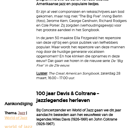
Amerikaanse jazz en populaire liedjes.
Er zijn al veel componisten en tekstschrijvers aan bod
gekomen, maar nog niet "The Big Five": Irving Berlin
(foto), Jerome Kern, George Gershwin, Richard Rodgers
en Cole Porter. Zij zorgden (verhoudingsgewijs) voor
het grootste aandeel in het Songbook.
In de jaren 50 maakte Ella Fitzgerald het repertoire
van deze vijf bij een groot publiek van liefhebbers
populair. Maar wordt het repertoire van deze mannen
nog door de huidige generatie vocalisten
opgenomen? En hoe klinken die opnames in deze
eeuw? Dat gaan we horen in de nieuwe serie
De "Big
Five" in de 21e eeuw
.
Luister
:
The Great American Songbook
, zaterdag 28
maart, 16:00 – 17:00 uur.
100 jaar Davis & Coltrane –
jazzlegendes herleven
Aankondiging
Bij Concertzender en World of Jazz gaan we dit jaar
Thema:
Jazz
|
aandacht besteden aan het eeuwfeest van de
World of Jazz
legendes Miles Davis (1926–1991) en John Coltrane
(1926–1967).