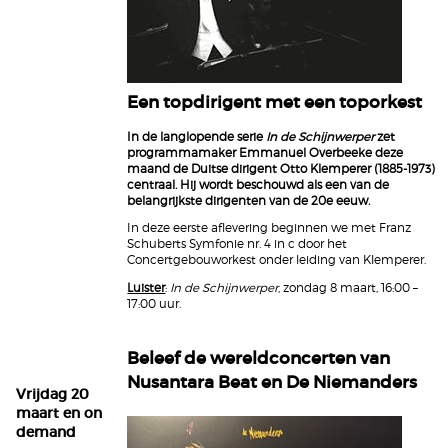
Een topdirigent met een toporkest
In de langlopende serie
In de Schijnwerper
zet
programmamaker Emmanuel Overbeeke deze
maand de Duitse dirigent Otto Klemperer (1885-1973)
centraal. Hij wordt beschouwd als een van de
belangrijkste dirigenten van de 20e eeuw.
In deze eerste aflevering beginnen we met Franz
Schuberts Symfonie nr. 4 in c door het
Concertgebouworkest onder leiding van Klemperer.
Luister
:
In de Schijnwerper
, zondag 8 maart, 16:00 –
17:00 uur.
Beleef de wereldconcerten van
Nusantara Beat en De Niemanders
Vrijdag 20
maart en on
demand