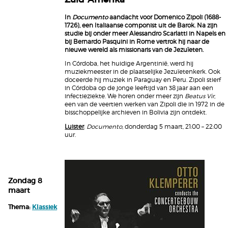
In
Documento
aandacht voor Domenico Zipoli (1688-
1726), een Italiaanse componist uit de Barok. Na zijn
studie bij onder meer Alessandro Scarlatti in Napels en
bij Bernardo Pasquini in Rome vertrok hij naar de
nieuwe wereld als missionaris van de Jezuïeten.
In Córdoba, het huidige Argentinië, werd hij
muziekmeester in de plaatselijke Jezuïetenkerk. Ook
doceerde hij muziek in Paraguay en Peru. Zipoli stierf
in Córdoba op de jonge leeftijd van 38 jaar aan een
infectieziekte. We horen onder meer zijn
Beatus Vir
,
een van de veertien werken van Zipoli die in 1972 in de
bisschoppelijke archieven in Bolivia zijn ontdekt.
Luister
:
Documento
, donderdag 5 maart, 21:00 – 22:00
uur.
Zondag 8
maart
Thema:
Klassiek