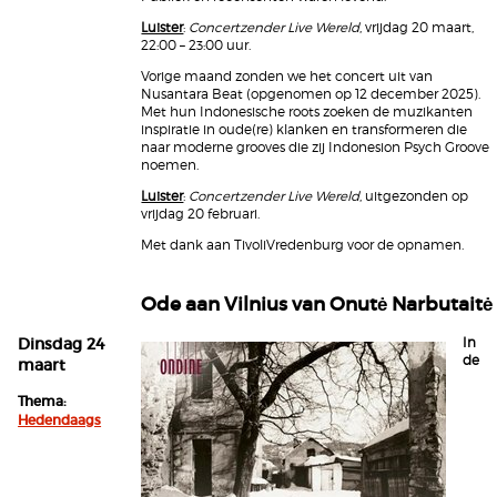
Luister
:
Concertzender Live Wereld
, vrijdag 20 maart,
22:00 – 23:00 uur.
Vorige maand zonden we het concert uit van
Nusantara Beat (opgenomen op 12 december 2025).
Met hun Indonesische roots zoeken de muzikanten
inspiratie in oude(re) klanken en transformeren die
naar moderne grooves die zij Indonesion Psych Groove
noemen.
Luister
:
Concertzender Live Wereld
, uitgezonden op
vrijdag 20 februari.
Met dank aan TivoliVredenburg voor de opnamen.
Ode aan Vilnius van Onutė Narbutaitė
Dinsdag 24
In
de
maart
Thema:
Hedendaags